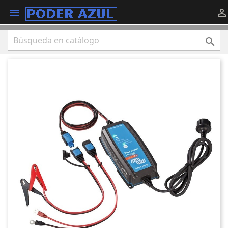


