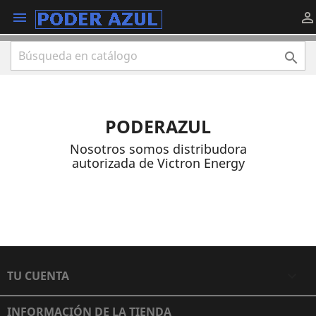



PODERAZUL
Nosotros somos distribudora
autorizada de Victron Energy
TU CUENTA

INFORMACIÓN DE LA TIENDA