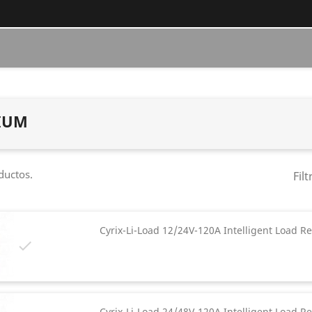
IUM
ductos.
Filt
Cyrix-Li-Load 12/24V-120A Intelligent Load Re

Cyrix-Li-Load 24/48V-120A Intelligent Load Re