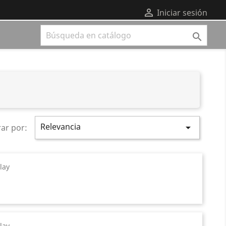

Iniciar sesión

Relevancia

rar por:
lay
lay