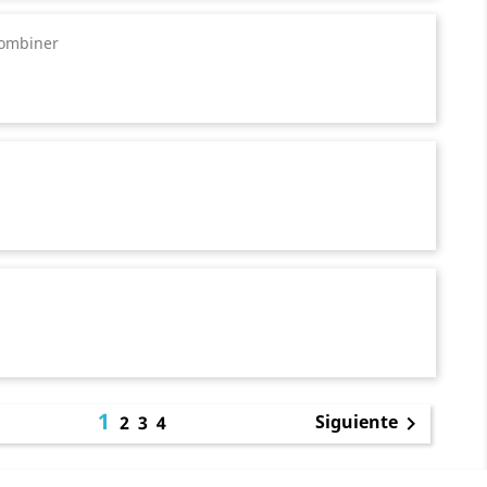
 Combiner
1
Siguiente
2
3
4
