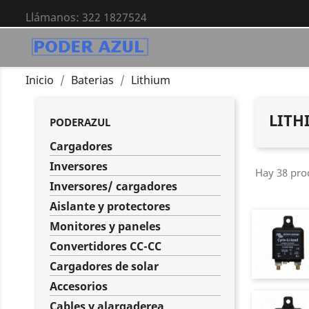
Llámanos:
322 1827524
Inicio
Baterias
Lithium
LITH
PODERAZUL
Cargadores
Inversores
Hay 38 pro
Inversores/ cargadores
Aislante y protectores
Monitores y paneles
Convertidores CC-CC
Cargadores de solar
Accesorios
Cables y alargaderea