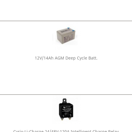
12V/14Ah AGM Deep Cycle Batt.
Cyrix-Li-Charge 24/48V-120A Intelligent Charge Relay