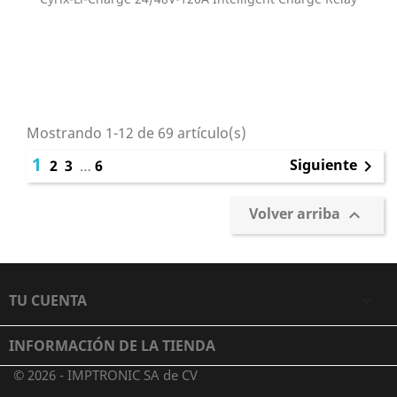
Mostrando 1-12 de 69 artículo(s)
1
Siguiente
2
3
…
6

Volver arriba

TU CUENTA

INFORMACIÓN DE LA TIENDA
© 2026 - IMPTRONIC SA de CV