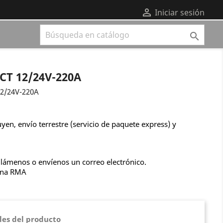

Iniciar sesión

CT 12/24V-220A
12/24V-220A
uyen, envío terrestre (servicio de paquete express) y
llámenos o envíenos un correo electrónico.
una RMA
les del producto