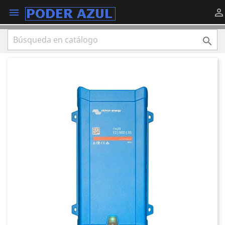


