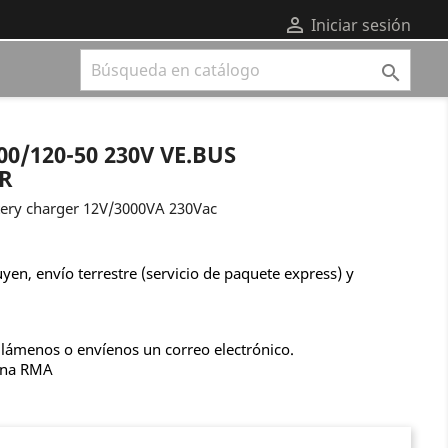

Iniciar sesión

0/120-50 230V VE.BUS
R
ttery charger 12V/3000VA 230Vac
uyen, envío terrestre (servicio de paquete express) y
llámenos o envíenos un correo electrónico.
una RMA