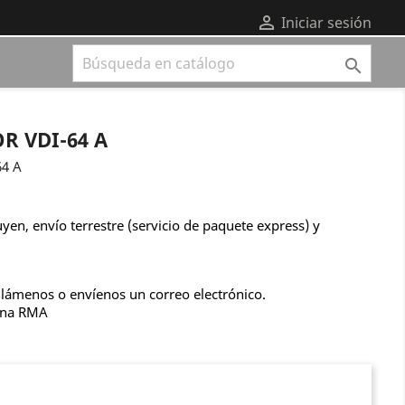

Iniciar sesión

R VDI-64 A
64 A
uyen, envío terrestre (servicio de paquete express) y
llámenos o envíenos un correo electrónico.
una RMA