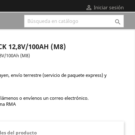

Iniciar sesión

K 12,8V/100AH (M8)
,8V/100Ah (M8)
uyen, envío terrestre (servicio de paquete express) y
llámenos o envíenos un correo electrónico.
una RMA
les del producto